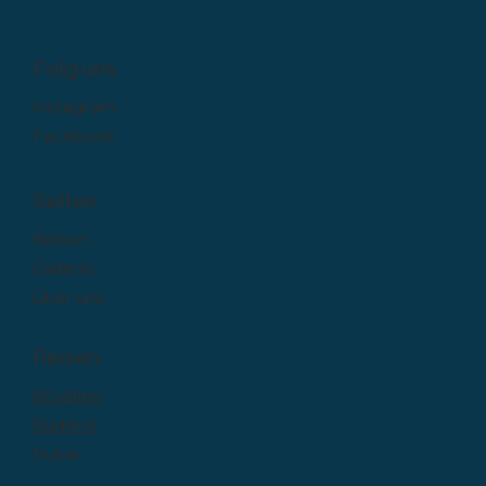
Folg uns
Instagram
Facebook
Seiten
Reisen
Gallerie
Über uns
Reisen
Kroatien
Südtirol
Dubai